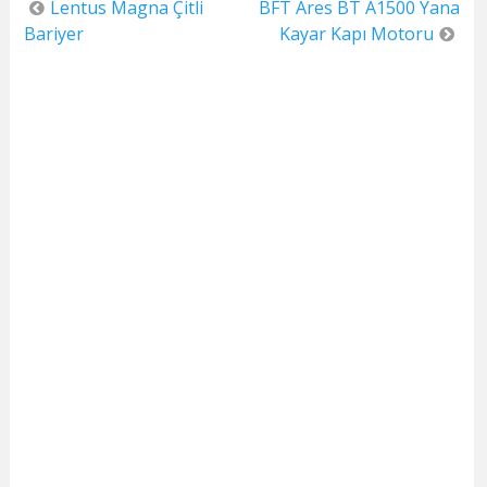
Yazı
Lentus Magna Çitli
BFT Ares BT A1500 Yana
dolaşımı
Bariyer
Kayar Kapı Motoru