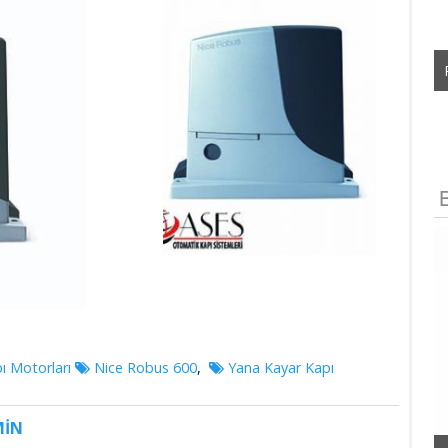
THOR 1500 KIT
Tags
ı Motorları
Nice Robus 600
,
Yana Kayar Kapı
MIN