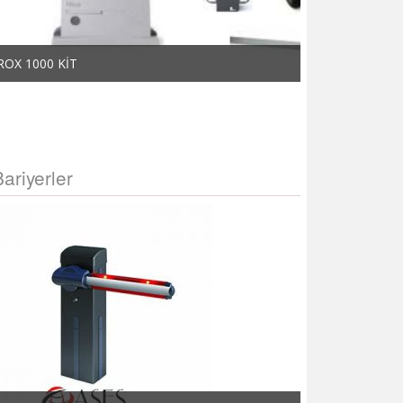
ROX 1000 KİT
ROX 600 KİT
Bariyerler