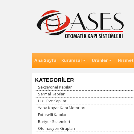
Skip
to
content
Eskişehir Otomatik Kapı , Otomatik Kapı Esk
Ases Otomatik Kapı Sistemleri 
Ana Sayfa
Kurumsal
Ürünler
Hizmet
KATEGORİLER
Seksiyonel Kapılar
Sarmal Kapılar
Hızlı Pvc Kapılar
Yana Kayar Kapı Motorları
Fotoselli Kapılar
Bariyer Sistemleri
Otomasyon Grupları