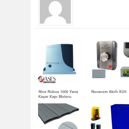
Nice M 7 Bar Bariyer ESKİŞEHİR
Nice Robus 1000 Yana
Novacom Akıllı Kilit
Kayar Kapı Motoru
Rfid Elektronik Şifreli Kartlı Kapı Açma Ki