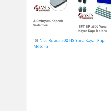
Eskişehir Otomatik Kapı , Otomatik Kap
Alüminyum Kepenk
Sistemleri
BFT SP 3500 Yana
Kayar Kapı Motoru
Yazı
Nice Robus 500 HS Yana Kayar Kapı
Motoru
dolaşımı