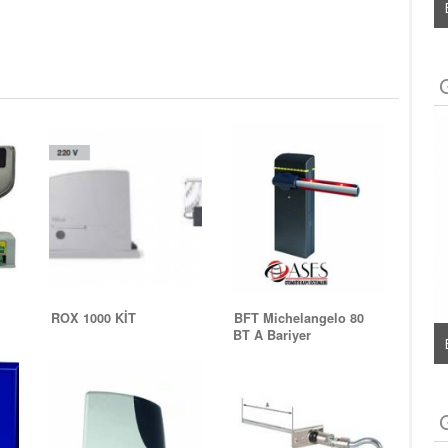
Lentus Magna Çitli Bariyer
ROX 1000 KİT
BFT Michelangelo 80
BT A Bariyer
lidi
Elektromanyetik Kilit