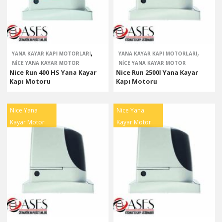
,
,
YANA KAYAR KAPI MOTORLARI
YANA KAYAR KAPI MOTORLARI
NICE YANA KAYAR MOTOR
NICE YANA KAYAR MOTOR
Nice Run 400 HS Yana Kayar
Nice Run 2500I Yana Kayar
Kapı Motoru
Kapı Motoru
Nice Yana
Nice Yana
Kayar Motor
Kayar Motor