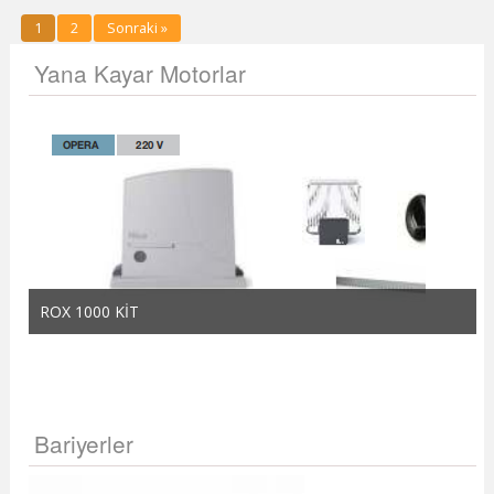
1
2
Sonraki »
Yana Kayar Motorlar
ROX 1000 KİT
Bariyerler