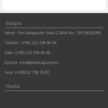
İletişim
Adres : Oto Sanayiciler Sitesi Z Blok No : 58 ESKİŞEHİR
Telefon : (+90) 222 246 06 44
Faks : (+90) 222 246 06 45
Eposta : info@aseskapi.com.tr
Gsm : (+90)532 738 70 82
Harita