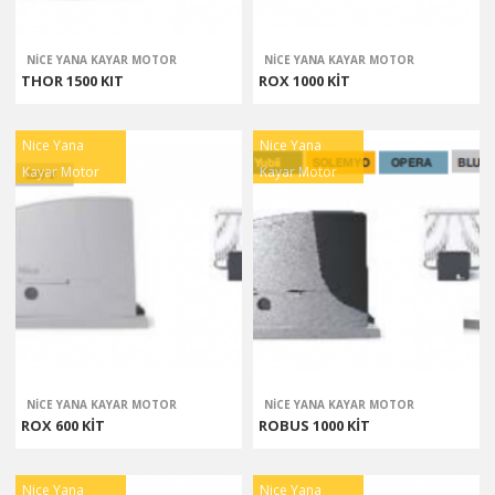
NICE YANA KAYAR MOTOR
NICE YANA KAYAR MOTOR
THOR 1500 KIT
ROX 1000 KİT
Nice Yana
Nice Yana
Kayar Motor
Kayar Motor
NICE YANA KAYAR MOTOR
NICE YANA KAYAR MOTOR
ROX 600 KİT
ROBUS 1000 KİT
Nice Yana
Nice Yana