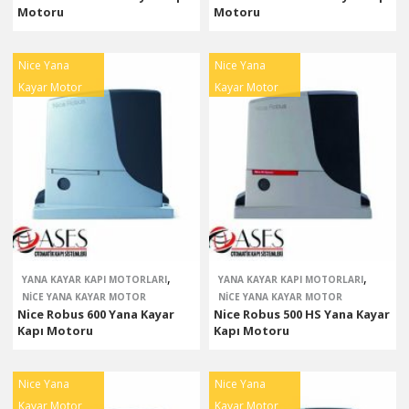
Motoru
Motoru
Nice Yana
Nice Yana
Kayar Motor
Kayar Motor
,
,
YANA KAYAR KAPI MOTORLARI
YANA KAYAR KAPI MOTORLARI
NICE YANA KAYAR MOTOR
NICE YANA KAYAR MOTOR
Nice Robus 600 Yana Kayar
Nice Robus 500 HS Yana Kayar
Kapı Motoru
Kapı Motoru
Nice Yana
Nice Yana
Kayar Motor
Kayar Motor