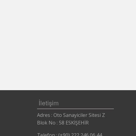
Eskişehir Otomatik Kapı , Otomatik Kap
İletişim
Adres : Oto Sanayiciler Sitesi Z
Blok No : 58 ESKİŞEHİR
Telefon : (+90) 222 246 06 44