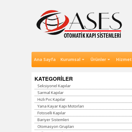
Skip
to
content
Eskişehir Otomatik Kapı , Otomatik Kapı Esk
Ases Otomatik Kapı Sistemleri 
Ana Sayfa
Kurumsal
Ürünler
Hizmet
KATEGORİLER
Seksiyonel Kapılar
Sarmal Kapılar
Hızlı Pvc Kapılar
Yana Kayar Kapı Motorları
Fotoselli Kapılar
Bariyer Sistemleri
Otomasyon Grupları