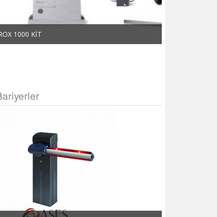
ROX 1000 KİT
ROX 600 KİT
Bariyerler