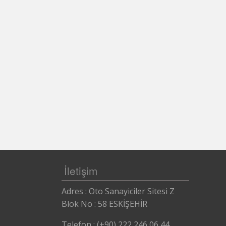
Eskişehir Otomatik Kapı , Otomatik Kap
İletişim
Adres : Oto Sanayiciler Sitesi Z
Blok No : 58 ESKİŞEHİR
Telefon : (+90) 222 246 06 44