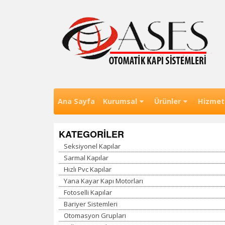
Skip
to
content
Eskişehir Otomatik Kapı , Otomatik Kapı Esk
Ases Otomatik Kapı Sistemleri 
Ana Sayfa
Kurumsal
Ürünler
Hizmet
KATEGORİLER
Seksiyonel Kapılar
Sarmal Kapılar
Hızlı Pvc Kapılar
Yana Kayar Kapı Motorları
Fotoselli Kapılar
Bariyer Sistemleri
Otomasyon Grupları