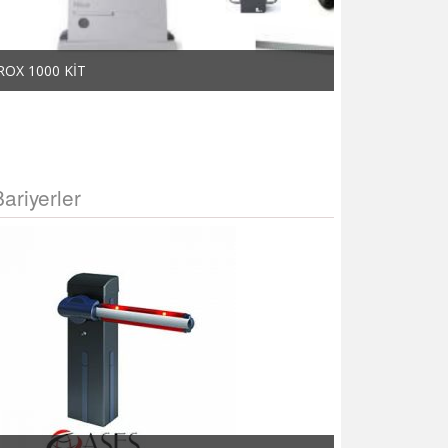
ROX 1000 KİT
ROX 600 KİT
Bariyerler