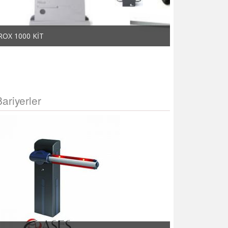
ROX 1000 KİT
ROX 600 KİT
Bariyerler