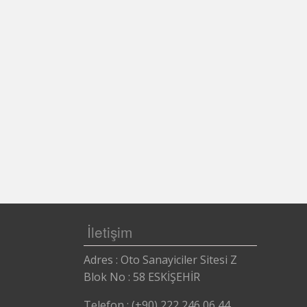
Eskişehir Otomatik Kapı , Otomatik Kap
İletişim
Adres : Oto Sanayiciler Sitesi Z
Blok No : 58 ESKİŞEHİR
Telefon : (+90) 222 246 06 44