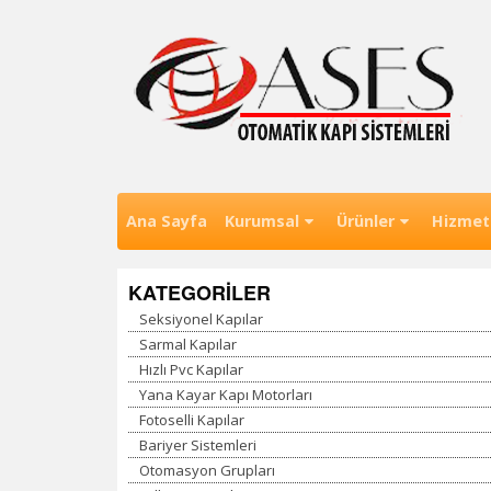
Skip
to
content
Eskişehir Otomatik Kapı , Otomatik Kapı Esk
Ases Otomatik Kapı Sistemleri 
Ana Sayfa
Kurumsal
Ürünler
Hizmet
KATEGORİLER
Seksiyonel Kapılar
Sarmal Kapılar
Hızlı Pvc Kapılar
Yana Kayar Kapı Motorları
Fotoselli Kapılar
Bariyer Sistemleri
Otomasyon Grupları